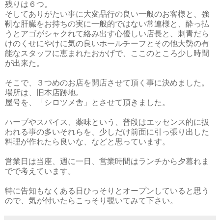
残りは６つ。
そしてありがたい事に大変品行の良い一般のお客様と、強
靭な肝臓をお持ちの実に一般的ではない常連様と、酔っ払
うとアゴがシャクれて絡み出す心優しい店長と、刺青だら
けのくせにやけに気の良いホールチーフとその他大勢の有
能なスタッフに恵まれたおかげで、ここのところ少し時間
が出来た。
そこで、３つめのお店を開店させて頂く事に決めました。
場所は、旧本店跡地。
屋号を、「シロツメ舎」とさせて頂きました。
ハーブやスパイス、薬味という、普段はエッセンス的に扱
われる事の多いそれらを、少しだけ前面に引っ張り出した
料理が作れたら良いな、などと思っています。
営業日は当座、週に一日、営業時間はランチから夕暮れま
でで考えています。
特に告知もなくある日ひっそりとオープンしていると思う
ので、気が付いたらこっそり覗いてみて下さい。