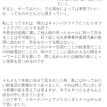
ていく。
すると、やってみたい、でも場合によっては来世でいい
か、ってものがどんどん溜まっていく。
私にとってそれは、例えばキャンパスライフだったりオフ
ィスラブだったりする訳で。
今更会社組織に属して他人様の作ったルールに則って生き
ることは不可能だし、日々起こる出来事事件森羅万象の処
理に追われて、学生をやってる暇はないし。
テニスサークルだことのスキー合宿だことの給湯室だこと
の内線電話だことの。街のそこここに溢れかえる心踊るキ
ーワードに耳を塞いで、閉じ込められた山椒魚の如くじっ
と現実を見つめるのです。
そもそも７年前に自分で店を出した時、私にはやってみた
い飲食店の業種が８つありました。それは時と共に少しず
つ表層の姿を変えては居ますが、今でも８つともきちんと
自分の中に生きています。
この７年で、スモークバーとアメリカンダイナーはやらせ
て貰いました。