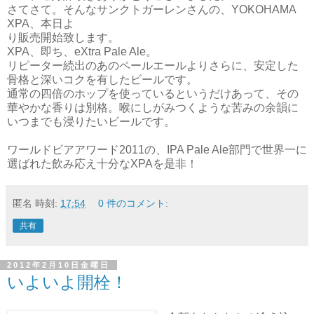
さてさて。そんなサンクトガーレンさんの、YOKOHAMA
XPA、本日よ
り販売開始致します。
XPA、即ち、eXtra Pale Ale。
リピーター続出のあのペールエールよりさらに、安定した
骨格と深いコクを有したビールです。
通常の四倍のホップを使っているというだけあって、その
華やかな香りは別格。喉にしがみつくような苦みの余韻に
いつまでも浸りたいビールです。
ワールドビアアワード2011の、IPA Pale Ale部門で世界一に
選ばれた飲み応え十分なXPAを是非！
匿名
時刻:
17:54
0 件のコメント:
共有
2012年2月10日金曜日
いよいよ開栓！