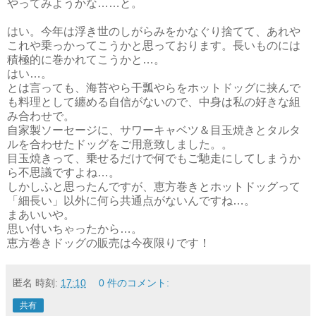
やってみようかな……と。
はい。今年は浮き世のしがらみをかなぐり捨てて、あれや
これや乗っかってこうかと思っております。長いものには
積極的に巻かれてこうかと…。
はい…。
とは言っても、海苔やら干瓢やらをホットドッグに挟んで
も料理として纏める自信がないので、中身は私の好きな組
み合わせで。
自家製ソーセージに、サワーキャベツ＆目玉焼きとタルタ
ルを合わせたドッグをご用意致しました。。
目玉焼きって、乗せるだけで何でもご馳走にしてしまうか
ら不思議ですよね…。
しかしふと思ったんですが、恵方巻きとホットドッグって
「細長い」以外に何ら共通点がないんですね…。
まあいいや。
思い付いちゃったから…。
恵方巻きドッグの販売は今夜限りです！
匿名
時刻:
17:10
0 件のコメント:
共有