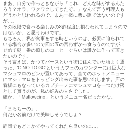
まあ、自分で作っときながら「これ、どんな味がするんだ
ろう？オラ、ワクワクしてきたぞ。」なんて言う料理人も
どうかと思われるので、まあ一概に悪い訳ではないのです
が…。
その段階で食べる楽しみの8割程度は損なわれてしまうので
はないか、と思うわけです。
もちろん、私が食事をする時というのは、必要に迫られて
いる場合が多いので四の五の言わずかっ食らうのですが、
せめて朝一番の癒しのコーヒーぐらいは誰かに作って頂き
たいのです。
そう言えば、かつてパースという街に住んでいた頃よく通
った、'CINO TO GO'というカフェのカウンターには巨大な
マシュマロのビンが置いてあって、全てのホットメニュー
にマシュマロをトッピング出来た事を思い出します。店の
看板にもなっているカプチーノにマシュマロを一つだけ落
として貰うのが、私の好みの甘さでした。
確か、「Mallowcino」というメニュー名だったかな。
「まろちーの」。
何だか名前だけで美味しそうでしょ？
静岡でもどこかでやってくれたら良いのに…。