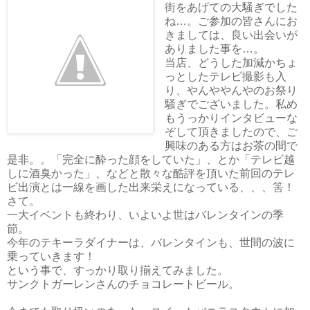
街をあげての大騒ぎでした
ね…。ご参加の皆さんにお
きましては、良い出会いが
ありました事を…。
当店、どうした加減かちょ
っとしたテレビ撮影も入
り、やんややんやのお祭り
騒ぎでございました。私め
もうっかりインタビューな
ぞして頂きましたので、ご
興味のある方はお茶の間で
是非。。「完全に酔った顔をしていた」、とか「テレビ越
しに酒臭かった」、などと散々な酷評を頂いた前回のテレ
ビ出演とは一線を画した出来栄えになっている、、、筈！
さて。
一大イベントも終わり、いよいよ世はバレンタインの季
節。
今年のテキーラダイナーは、バレンタインも、世間の波に
乗っていきます！
という事で、すっかり取り揃えてみました。
サンクトガーレンさんのチョコレートビール。