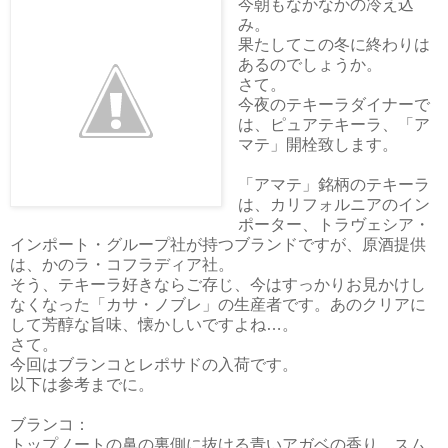
今朝もなかなかの冷え込
み。
果たしてこの冬に終わりは
あるのでしょうか。
さて。
今夜のテキーラダイナーで
は、ピュアテキーラ、「ア
マテ」開栓致します。
「アマテ」銘柄のテキーラ
は、カリフォルニアのイン
ポーター、トラヴェシア・
インポート・グループ社が持つブランドですが、原酒提供
は、かのラ・コフラディア社。
そう、テキーラ好きならご存じ、今はすっかりお見かけし
なくなった「カサ・ノブレ」の生産者です。あのクリアに
して芳醇な旨味、懐かしいですよね…。
さて。
今回はブランコとレポサドの入荷です。
以下は参考までに。
ブランコ：
トップノートの鼻の裏側に抜ける青いアガベの香り。スム