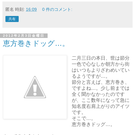
匿名
時刻:
16:09
0 件のコメント:
共有
2012年2月3日金曜日
恵方巻きドッグ…。
二月三日の本日、世は節分
一色で心なしか朝方から街
はいつもよりざわめいてい
るようですが…。
節分と言えば、恵方巻き、
ですよね…。少し前までは
全く聞かなかったのです
が、ここ数年になって急に
知名度右肩上がりのアイツ
です。
そこで…。
恵方巻きドッグ…。