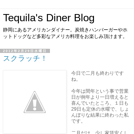
Tequila's Diner Blog
静岡にあるアメリカンダイナー。炭焼きハンバーガーやホ
ットドッグなど多彩なアメリカ料理をお楽しみ頂けます。
2012年2月29日水曜日
スクラッチ！
今日で二月も終わりです
ね。
今年は閏年という事で営業
日が例年より一日増えると
喜んでいたところ、１日も
29日も定休の水曜で、しょ
んぼりな結果に終わった私
です。
二月だけ、少し家賃安くし