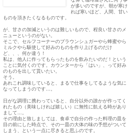
が多いのですが、朝が寒け
れば寒いほど、人間、甘い
ものを頂きたくなるものです。
が、甘さの加減というのは難しいもので、程良い甘さのメ
ニューというのがない。
そこで、セルフコーナーのブラウンシュガーやら蜂蜜やら
ミルクやら駆使して好みのものを作り上げるのだけ
ど、、、何か違う！
私は、他人に作ってもらったものを飲みたいのだ！という
ことに気付くのです。カウンターから「はい」、って好み
のものを出して貰いたい。
そう。
あれこれ調味していると、まるで仕事をしてるような気に
なってしまうのです…。
日がな調理に携わっていると、自分以外の誰かが作ってく
れたもの（美味しければ嬉しい）に無性に飢える時があり
まして…。
その理由と致しましては、食卓で自分の作った料理の皿を
目の前にした時点で、その一皿の大体の味の予想がついて
しまう、という一点に尽きると思ふのです。