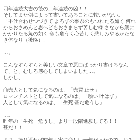
四年連続大吉の後の二年連続の凶！！
そしてまた例によって書いてあることに救いがない。
「不仕合わせつづきて よろずの事糸のもつれたる如く 何れ
からおさめんと思へどもおさまらず苦しむ様 さながら網に
かかりたる魚の如く 命も危うく心苦しく悲しみやるかたな
き体なり（後略）」
…。
こんなすらすらと美しい文章で悪口ばっかり書けるなん
て、と、むしろ感心してしまいました…。
しかし、
商売人として気になるのは、「売買 止せ」
ロマンチストとして気になるのは、「願い 叶はず」
人として気になるのは、「生死 甚だ危うし」
…。
昨年の「生死 危うし」より一段階進歩してる！！
甚だ！！
まあ、振り返れば昨年も実に楽しい一年だったので、おみ