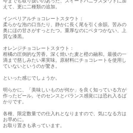
今までも取り扱いのあった、スイートバニラスタウトに加
えて、更に二種類の追加。
インペリアルチョコレートスタウト：
柔らかな泡の口当たり、静かに長く尾を引く余韻。苦みの
奥にほの甘さがすっとたつ。重厚なのにベタつかない、上
質な漆黒。
オレンジチョコレートスタウト：
柑橘の圧倒的な芳香。深く焼いた麦と橙の融和。最後の一
滴まで慈しみたい果実味。原材料にチョコレートを使用し
ていないというのが驚き。
といった感じでしょうか。
明らかに、「美味しいものが何か」を良く知っている方が
作ったビール。そのセンスとバランス感覚には恐れ入るば
かりです。
各種、限定数量での仕入れとなりますので、気になる方は
お早めに。
お取り置きも承っています。