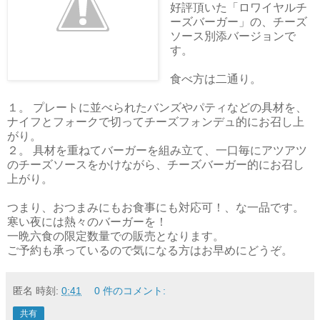
好評頂いた「ロワイヤルチ
ーズバーガー」の、チーズ
ソース別添バージョンで
す。
食べ方は二通り。
１。 プレートに並べられたバンズやパティなどの具材を、
ナイフとフォークで切ってチーズフォンデュ的にお召し上
がり。
２。 具材を重ねてバーガーを組み立て、一口毎にアツアツ
のチーズソースをかけながら、チーズバーガー的にお召し
上がり。
つまり、おつまみにもお食事にも対応可！、な一品です。
寒い夜には熱々のバーガーを！
一晩六食の限定数量での販売となります。
ご予約も承っているので気になる方はお早めにどうぞ。
匿名
時刻:
0:41
0 件のコメント:
共有