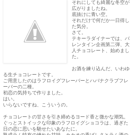
それにしても綺麗な冬空が
広がりましたね。
底抜けに青い空。
それだけで何だか一日得し
た気分。
さて。
テキーラダイナーでは、バ
レンタイン企画第二弾、大
人チョコレート、始めまし
た。
お酒を練り込んだ、いわゆ
る生チョコレートです。
ご用意したのはラフロイグフレーバーとハバナクラブフレ
ーバーの二種。
初恋の気持ちで作りました。
はい。
いらないですね、こういうの。
チョコレートの甘さを引き締めるヨード香と微かな潮気。
ぐっとストイックな印象のラフロイグショコラは、過ぎた
日の恋に思いを馳せたいあなたに。
熟成ラム特有の練れた甘味、カカオの香ばしさとラム酒の