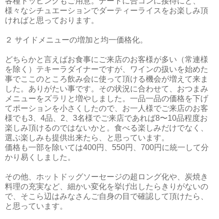
各種トッピングもご用意。デートに合コンに接待にと、
様々なシチュエーションでダーティーライスをお楽しみ頂
ければと思っております。
２ サイドメニューの増加と均一価格化。
どちらかと言えばお食事にご来店のお客様が多い（常連様
を除く）テキーラダイナーですが、ワインの扱いを始めた
事でここのところ飲み会に使って頂ける機会が増えて来ま
した。ありがたい事です。その状況に合わせて、おつまみ
メニューをズラリと増やしました。一品一品の価格を下げ
てポーションを小さくしたので、お一人様でご来店のお客
様でも3、4品、2、3名様でご来店であれば8〜10品程度お
楽しみ頂けるのではないかと。食べる楽しみだけでなく、
選ぶ楽しみも提供出来たら、と思っています。
価格も一部を除いては400円、550円、700円に統一して分
かり易くしました。
その他、ホットドッグソーセージの超ロング化や、炭焼き
料理の充実など、細かい変化を挙げ出したらきりがないの
で、そこら辺はみなさんご自身の目で確認して頂けたら、
と思っています。