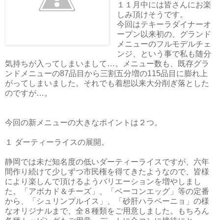
１１月中には皆さんにお楽
しみ頂けそうです。
今回はテキーラダイナーオ
ープン以来初の、グランド
メニューのフルモデルチェ
ンジ、という事で私も随分
気持ちが入ってしまいまして…。メニュー数も、既存グラ
ンドメニューの87品目から三割五分増の115品目に膨れ上
がってしまいました。それでも着想以来大分削ぎ落とした
のですが…。
今回の新メニューの大きなポイントは２つ。
１ ダーティーライスの展開。
静岡では未だ知名度の低いダーティーライスですが、六年
間作り続けて少しずつ市民権を得てきたようなので、皆様
により楽しんで頂けるようバリエーションを増やしまし
た。「アボカド＆チーズ」、「ベーコンエッグ」等の定番
から、「シュリンプルイス」、「砂肝ハラペーニョ」の様
なオリジナルまで、全８種類をご用意しました。もちろん