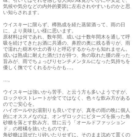
味、引いてはそれを感じる人間の味覚がいかに不安定で、
気候や気分などの内外的要因に左右されやすいものかと思
い知らされます。
ウイスキーに限らず、樽熟成を経た蒸留酒って、雨の日
に、より美味しい様に思います。
原材料は何であれ、数年間、或いは十数年間木を通して呼
吸を続けてきたお酒に共通の、鼻腔の奥に残る香りが、雨
で濡れた樹木や土の香りと呼応するからかも知れません。
或いは熟成に耐えた酒だけが持つ、角の取れた腰の座った
旨みが、雨でちょっぴりセンチメンタルになった気持ちを
優しく撫でてくれるからかも…。
…。
ウイスキーは強いから苦手、と云う方も多いようですが、
ロックやストレートが全てではなく、色々な飲み方がある
のでご安心を。
ハイボールやお湯割りも良いですが、真冬の雨の晩に個人
的にオススメなのは、オンザロックにビターズを振った角
砂糖を落とす飲み方。世に云う「オールドファッション
ド」の柑橘を抜いたものです。
角砂糖は混ぜたり砕いたりせずに、そのまま沈めて置くの