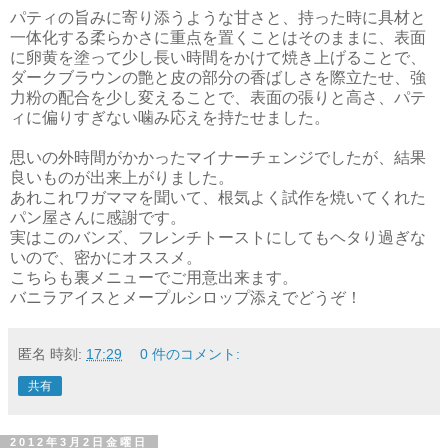
パティの旨みに寄り添うような甘さと、持った時に具材と
一体化する柔らかさに重点を置くことはそのままに、表面
に卵黄を塗って少し長い時間をかけて焼き上げることで、
ダークブラウンの艶と皮の部分の香ばしさを際立たせ、強
力粉の配合を少し変えることで、表面の張りと高さ、パテ
ィに偏りすぎない噛み応えを持たせました。
思いの外時間がかかったマイナーチェンジでしたが、結果
良いものが出来上がりました。
あれこれワガママを聞いて、根気よく試作を焼いてくれた
パン屋さんに感謝です。
実はこのバンズ、フレンチトーストにしてもヘタり過ぎな
いので、密かにオススメ。
こちらも裏メニューでご用意出来ます。
バニラアイスとメープルシロップ添えでどうぞ！
匿名
時刻:
17:29
0 件のコメント:
共有
2012年3月2日金曜日