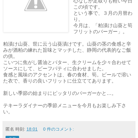
心なしか足取りも軽い今日
この頃です。
という事で、３月の月替わ
り。
今月は、「粕漬け山葵と筍
フリットのバーガー」。
粕漬け山葵、世に云う山葵漬けです。山葵の茎の食感と辛
みが酒粕の練れた旨味とマッチした、静岡の代表的なご飯
の供。
こいつに焦がし醤油とバター、生クリームを少々合わせて
ソースにして、ビーフパティに合わせました。
食感と風味のアクセントは、春の食材、筍。ビールで溶い
た衣で、香りの良いフリットに仕立ててあります。
新しい季節の始まりにピッタリのバーガーかと…。
テキーラダイナーの季節メニューを今月もお楽しみ下さ
い。
匿名
時刻:
18:01
0 件のコメント: