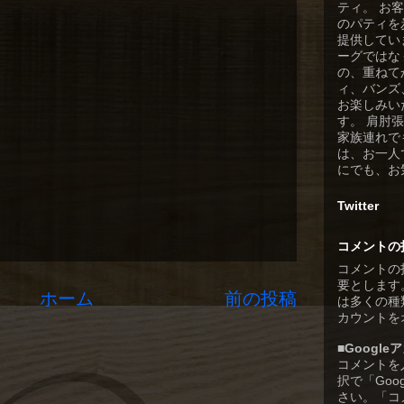
ティ。 お
のパティを
提供してい
ーグではな
の、重ねて
ィ、バンズ
お楽しみい
す。 肩肘
家族連れで
は、お一人
にでも、お
Twitter
コメントの
コメントの
要とします
ホーム
前の投稿
は多くの種類
カウントを
■Googl
コメントを
択で「Goo
さい。「コ