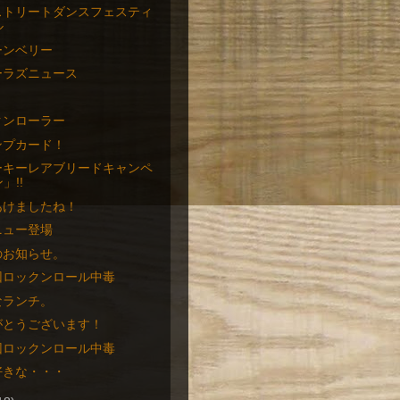
ストリートダンスフェスティ
ル
ーンベリー
ーラズニュース
！
クンローラー
ンプカード！
ーキーレアブリードキャンペ
」!!
あけましたね！
ニュー登場
のお知らせ。
回ロックンロール中毒
なランチ。
がとうございます！
回ロックンロール中毒
好きな・・・