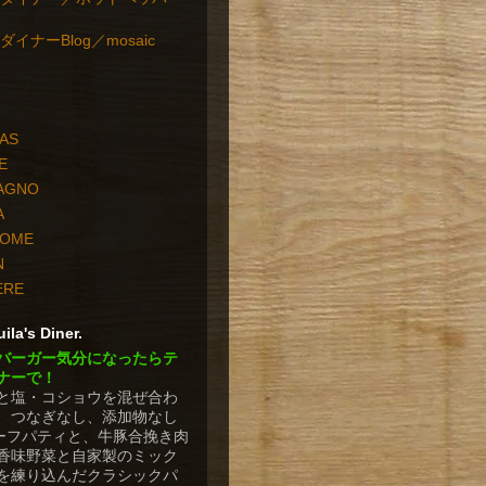
イナーBlog／mosaic
PAS
E
TAGNO
A
HOME
N
ERE
ila's Diner.
バーガー気分になったらテ
ナーで！
と塩・コショウを混ぜ合わ
、つなぎなし、添加物なし
ビーフパティと、牛豚合挽き肉
香味野菜と自家製のミック
を練り込んだクラシックパ