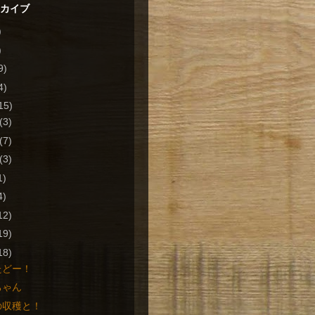
ーカイブ
)
)
9)
4)
15)
(3)
(7)
(3)
1)
4)
12)
19)
18)
たどー！
ちゃん
の収穫と！