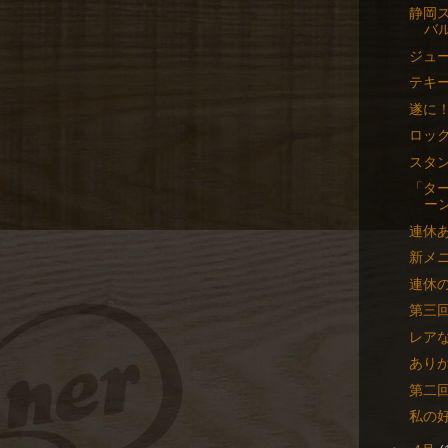
静岡
バ
ジュ
テキ
遂に
ロッ
スタ
「タ
ーン
連休
新メ
連休
第三
レア
あり
第二
私の