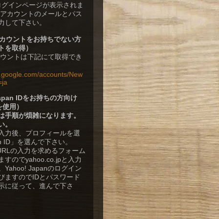
rのログインページが表示されま
leアカウントのメールとパス
力して下さい。
eアカウントをお持ちでない方
トを取得）
アカウントは下記にて取得でき
w.google.com/accounts/New
=ja
 Japan IDをお持ちの方向け
Dを使用）
は手順が煩雑になります。
い。
入力後、プロフィールを選
n ID」を選んで下さい。
DのURLの入力を求めるフォーム
のでyahoo.co.jpと入力
ahoo! Japanのログイン
びますのでIDとパスワード
示に従って、進んで下さ