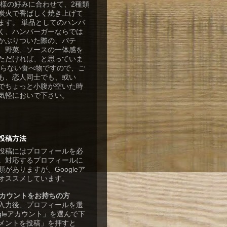
客様の好みに合わせて、2種類
炭火で香ばしく焼き上げて
ます。 単品としてのハンバ
く、ハンバーガーならでは
かぶりついた際の、パテ
、野菜、ソースの一体感を
ただければ、と思っていま
張らない食べ物ですので、ご
も、恋人同士でも、或い
でちょっと小腹が空いた時
気軽においで下さい。
投稿方法
投稿にはプロフィールを必
。対応するプロフィールに
がありますが、Googleア
オススメしています。
eアカウントをお持ちの方
入力後、プロフィールを選
gleアカウント」を選んで下
メントを投稿」を押すと