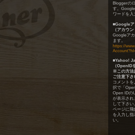
Blogge
す。Goog
ワードを入
■
Googl
（
アカウン
Google
ます。
https://ww
Account?hl
■
Yahoo!
（OpenI
※この方法
ご注意下さ
コメントを
択で「Ope
Open I
が表示されます
して下さい。Y
ページに飛
を入力し指
い。