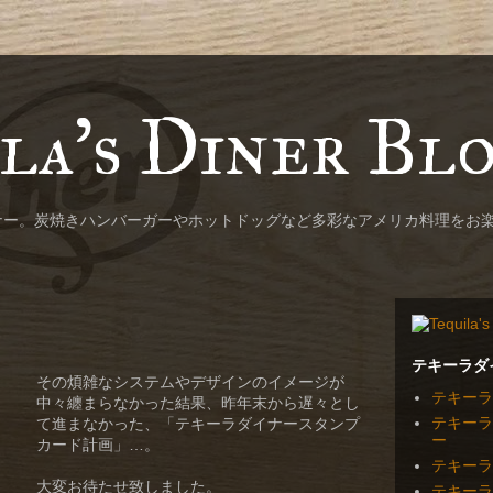
la's Diner Bl
ナー。炭焼きハンバーガーやホットドッグなど多彩なアメリカ料理をお
テキーラダ
その煩雑なシステムやデザインのイメージが
テキーラ
中々纏まらなかった結果、昨年末から遅々とし
テキーラ
て進まなかった、「テキーラダイナースタンプ
ー
カード計画」…。
テキーラ
大変お待たせ致しました。
テキーラ