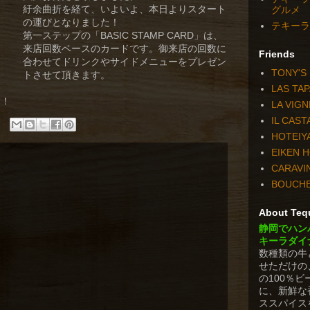
紆余曲折を経て、いよいよ、本日よりスタート
グルメ
の運びとなりました！
テキーラダ
第一ステップの「BASIC STAMP CARD」は、
来店回数ベースのカードです。御来店の回数に
Friends
合わせてドリンクやサイドメニューをプレゼン
TONY'S
トさせて頂きます。
LAS TA
す！
LA VIGN
IL CAS
HOTEIY
EIKEN 
CARAVI
BOUCH
About Tequ
静岡でハン
キーラダイ
数種類の牛
せただけの
の100％
に、新鮮な
ススパイス