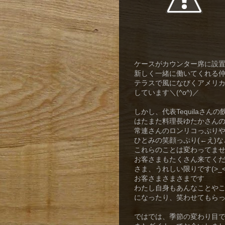
ケースがカウンター席に設
新しく一緒に働いてくれる
テラスで風になびくアメリ
しています＼(^o^)／
しかし、代表Tequilaさ
はたまた料理長ゆたかさん
常連さんのロンリコっぷり
ひとみの笑顔っぷり(←え)
これらのことは変わってません
お客さまもたくさん来てく
さま、うれしい限りです(>_<
お客さまさまさまです
わたし自身もあんなことや
になったり、笑わせてもら
ではでは、季節の変わり目です