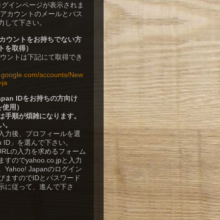
rのログインページが表示されま
leアカウントのメールとパス
力して下さい。
eアカウントをお持ちでない方
トを取得）
アカウントは下記にて取得でき
w.google.com/accounts/New
=ja
 Japan IDをお持ちの方向け
Dを使用）
は手順が煩雑になります。
い。
入力後、プロフィールを選
n ID」を選んで下さい。
DのURLの入力を求めるフォーム
のでyahoo.co.jpと入力
ahoo! Japanのログイン
びますのでIDとパスワード
示に従って、進んで下さ