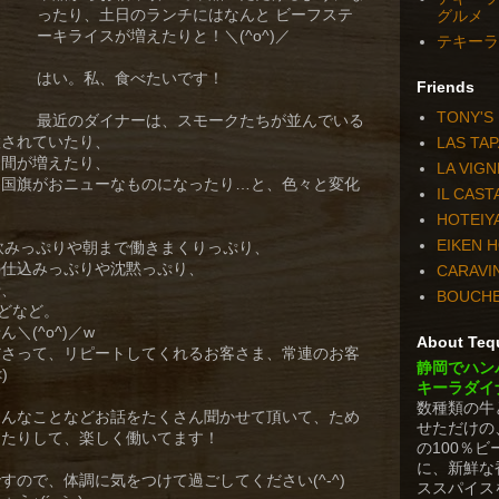
ったり、土日のランチにはなんと ビーフステ
グルメ
ーキライスが増えたりと！＼(^o^)／
テキーラダ
はい。私、食べたいです！
Friends
TONY'S
最近のダイナーは、スモークたちが並んでいる
置されていたり、
LAS TA
仲間が増えたり、
LA VIGN
カ国旗がおニューなものになったり…と、色々と変化
IL CAS
HOTEIY
EIKEN 
んの飲みっぷりや朝まで働きまくりっぷり、
の仕込みっぷりや沈黙っぷり、
CARAVI
や、
BOUCH
などなど。
＼(^o^)／w
About Tequ
ださって、リピートしてくれるお客さま、常連のお客
静岡でハン
)
キーラダイ
数種類の牛
こんなことなどお話をたくさん聞かせて頂いて、ため
せただけの
ったりして、楽しく働いてます！
の100％
に、新鮮な
ので、体調に気をつけて過ごしてください(^-^)
ススパイス