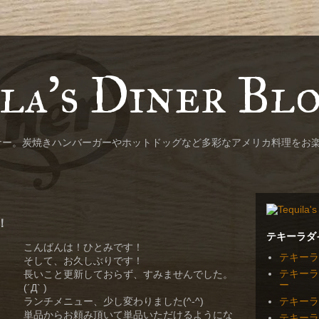
la's Diner Bl
ナー。炭焼きハンバーガーやホットドッグなど多彩なアメリカ料理をお
！
テキーラダ
こんばんは！ひとみです！
テキーラ
そして、お久しぶりです！
テキーラ
長いこと更新しておらず、すみませんでした。
ー
(´Д` )
テキーラ
ランチメニュー、少し変わりました(^-^)
単品からお頼み頂いて単品いただけるようにな
テキーラ