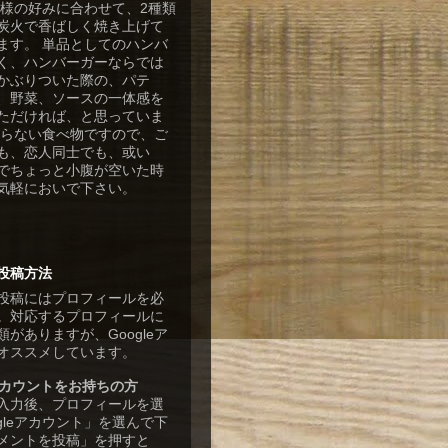
客様の好みに合わせて、2種類
炭火で香ばしく焼き上げて
ます。 単品としてのハンバ
く、ハンバーガーならでは
かぶりついた際の、パテ
、野菜、ソースの一体感を
ただければ、と思っていま
張らない食べ物ですので、ご
も、恋人同士でも、或い
でちょっと小腹が空いた時
気軽においで下さい。
投稿方法
投稿にはプロフィールを必
。対応するプロフィールに
がありますが、Googleア
オススメしています。
eアカウントをお持ちの方
入力後、プロフィールを選
gleアカウント」を選んで下
メントを投稿」を押すと