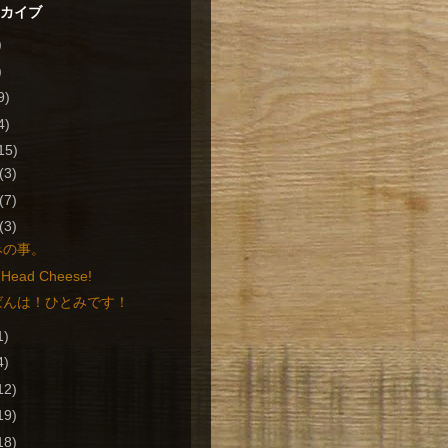
ーカイブ
)
)
9)
4)
15)
(3)
(7)
(3)
みの事。
 Head Cheese!
ばんは！ひとみです！
1)
4)
12)
19)
18)