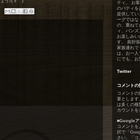
♪(´ε｀ )
ティ。 お
のパティを
提供してい
ーグではな
の、重ねて
ィ、バンズ
お楽しみい
す。 肩肘
家族連れで
は、お一人
にでも、お
Twitter
コメントの
コメントの
要とします
は多くの種類
カウントを
■Googl
コメントを
択で「Goo
さい。「コ