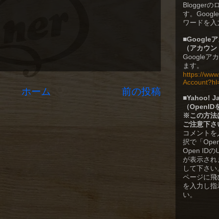
Blogge
す。Goog
ワードを入
■
Googl
（
アカウン
Google
ます。
https://ww
Account?hl
ホーム
前の投稿
■
Yahoo!
（OpenI
※この方法
ご注意下さ
コメントを
択で「Ope
Open I
が表示されます
して下さい。Y
ページに飛
を入力し指
い。