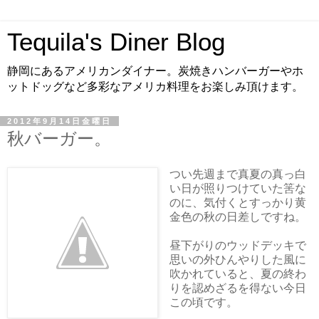
Tequila's Diner Blog
静岡にあるアメリカンダイナー。炭焼きハンバーガーやホ
ットドッグなど多彩なアメリカ料理をお楽しみ頂けます。
2012年9月14日金曜日
秋バーガー。
つい先週まで真夏の真っ白
い日が照りつけていた筈な
のに、気付くとすっかり黄
金色の秋の日差しですね。
昼下がりのウッドデッキで
思いの外ひんやりした風に
吹かれていると、夏の終わ
りを認めざるを得ない今日
この頃です。