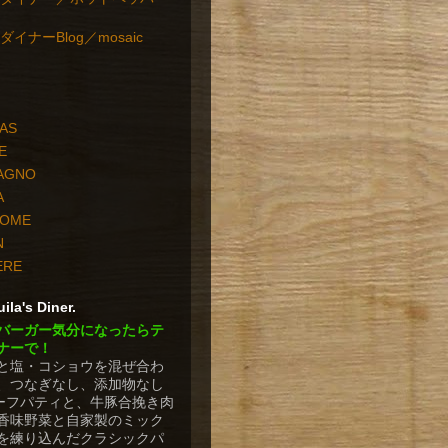
イナーBlog／mosaic
PAS
E
TAGNO
A
HOME
N
ERE
ila's Diner.
バーガー気分になったらテ
ナーで！
と塩・コショウを混ぜ合わ
、つなぎなし、添加物なし
ビーフパティと、牛豚合挽き肉
香味野菜と自家製のミック
を練り込んだクラシックパ