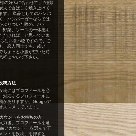
客様の好みに合わせて、2種類
炭火で香ばしく焼き上げて
ます。 単品としてのハンバ
く、ハンバーガーならでは
かぶりついた際の、パテ
、野菜、ソースの一体感を
ただければ、と思っていま
張らない食べ物ですので、ご
も、恋人同士でも、或い
でちょっと小腹が空いた時
気軽においで下さい。
投稿方法
投稿にはプロフィールを必
。対応するプロフィールに
がありますが、Googleア
オススメしています。
eアカウントをお持ちの方
入力後、プロフィールを選
gleアカウント」を選んで下
メントを投稿」を押すと