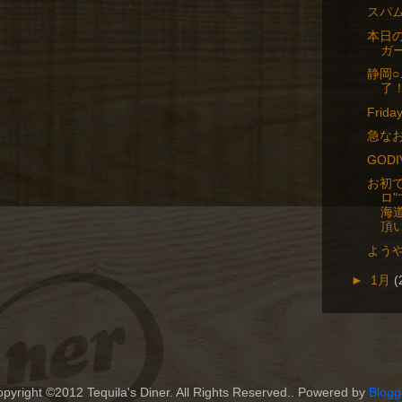
スパ
本日
ガ
静岡
了
Frida
急な
GOD
お初で
ロ
海
頂い
よう
►
1月
(
pyright ©2012 Tequila's Diner. All Rights Reserved.. Powered by
Blogg