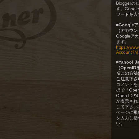
Blogge
す。Goog
ワードを入
■
Googl
（
アカウン
Google
ます。
https://ww
Account?hl
■
Yahoo!
（OpenI
※この方法
ご注意下さ
コメントを
択で「Ope
Open I
が表示されます
して下さい。Y
ページに飛
を入力し指
い。