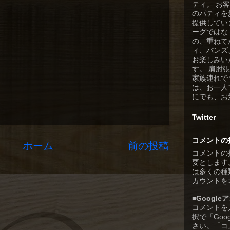
ティ。 お
のパティを
提供してい
ーグではな
の、重ねて
ィ、バンズ
お楽しみい
す。 肩肘
家族連れで
は、お一人
にでも、お
Twitter
コメントの
ホーム
前の投稿
コメントの
要とします
は多くの種類
カウントを
■Googl
コメントを
択で「Goo
さい。「コ