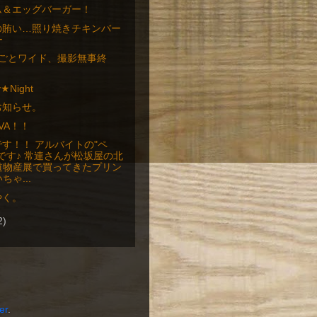
ム＆エッグバーガー！
の賄い…照り焼きチキンバー
ー
○ごとワイド、撮影無事終
！
y★Night
お知らせ。
IVA！！
す！！ アルバイトの"ペ
"です♪ 常連さんが松坂屋の北
道物産展で買ってきたプリン
ちゃ...
やく。
2)
er
.