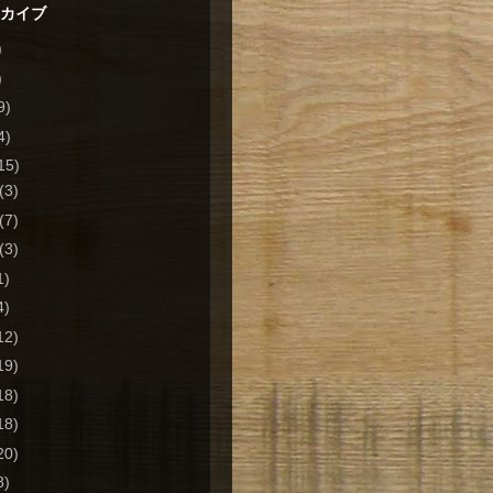
ーカイブ
)
)
9)
4)
15)
(3)
(7)
(3)
1)
4)
12)
19)
18)
18)
20)
8)