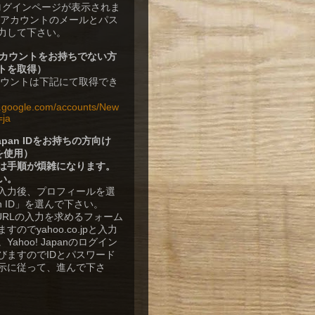
rのログインページが表示されま
leアカウントのメールとパス
力して下さい。
eアカウントをお持ちでない方
トを取得）
アカウントは下記にて取得でき
w.google.com/accounts/New
=ja
 Japan IDをお持ちの方向け
Dを使用）
は手順が煩雑になります。
い。
入力後、プロフィールを選
n ID」を選んで下さい。
DのURLの入力を求めるフォーム
のでyahoo.co.jpと入力
ahoo! Japanのログイン
びますのでIDとパスワード
示に従って、進んで下さ