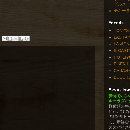
グルメ
テキーラダ
Friends
TONY'S
LAS TA
LA VIGN
IL CAS
HOTEIY
EIKEN 
CARAVI
BOUCH
About Tequ
静岡でハン
キーラダイ
数種類の牛
せただけの
の100％
に、新鮮な
ススパイス