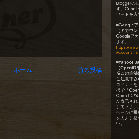
Blogge
す。Goog
ワードを入
■
Googl
（
アカウン
Google
ます。
https://ww
Account?hl
■
Yahoo!
（OpenI
ホーム
前の投稿
※この方法
ご注意下さ
コメントを
択で「Ope
Open I
が表示されます
して下さい。Y
ページに飛
を入力し指
い。