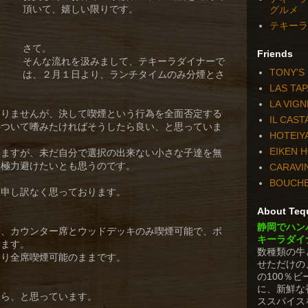
頂いて、嬉しい限りです。
グルメ
テキーラダ
さて。
Friends
そんな流れを汲みまして、テキーラダイナーで
TONY'S
は、２月１日より、ランチタイムのみ分煙とさ
LAS TA
LA VIGN
ありませんが、決して喫煙という行為を全面否定する
IL CAS
心ついて嗜みたければそうしたら良い、と思っていま
HOTEIY
EIKEN 
いますが、未だ自分で選択の出来ない小さな子達を無
、極力避けたいとも思うのです。
CARAVI
BOUCH
、申し訳なく思っております。
About Tequ
静岡でハン
り、カウンター席とウッドデッキのみ喫煙可能で、ボ
キーラダイ
きます。
数種類の牛
通り全席喫煙可能のままです。
せただけの
の100％
に、新鮮な
たら、と思っています。
ススパイス