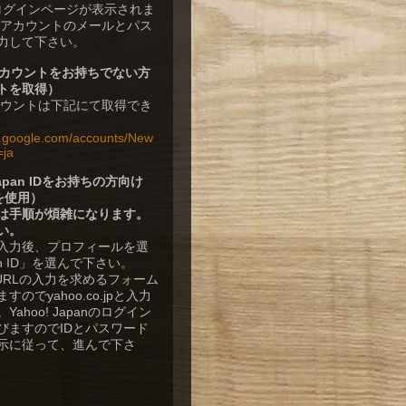
rのログインページが表示されま
leアカウントのメールとパス
力して下さい。
eアカウントをお持ちでない方
トを取得）
アカウントは下記にて取得でき
w.google.com/accounts/New
=ja
 Japan IDをお持ちの方向け
Dを使用）
は手順が煩雑になります。
い。
入力後、プロフィールを選
n ID」を選んで下さい。
DのURLの入力を求めるフォーム
のでyahoo.co.jpと入力
ahoo! Japanのログイン
びますのでIDとパスワード
示に従って、進んで下さ