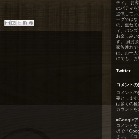
ティ。 お
のパティを
提供してい
ーグではな
の、重ねて
ィ、バンズ
お楽しみい
す。 肩肘
家族連れで
は、お一人
にでも、お
Twitter
コメントの
コメントの
要とします
は多くの種類
カウントを
■Googl
コメントを
択で「Goo
さい。「コ