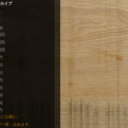
ーカイブ
)
)
9)
(2)
(3)
(3)
7)
1)
1)
2)
2)
6)
5)
7)
んにお願い。
ガー屋、止めます。