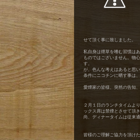
せて頂く事に致しました。
私自身は煙草を嗜む習慣は
ものではございません。物
す。
が、色んな考えはあると思
条件にニコチンに晒す事は
愛煙家の皆様、突然の告知
２月１日のランチタイムよ
ックス席は禁煙とさせて頂
尚、ディナータイムは従来
皆様のご理解ご協力を頂け