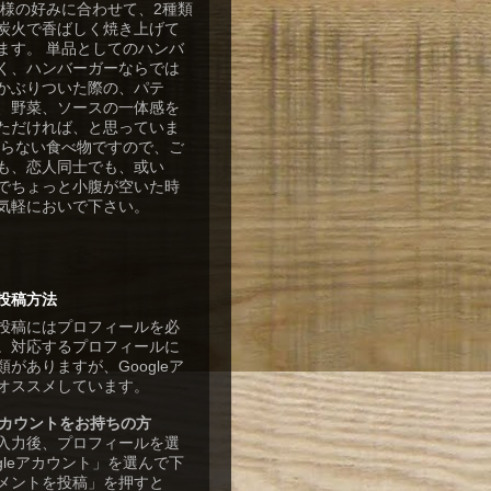
客様の好みに合わせて、2種類
炭火で香ばしく焼き上げて
ます。 単品としてのハンバ
く、ハンバーガーならでは
かぶりついた際の、パテ
、野菜、ソースの一体感を
ただければ、と思っていま
張らない食べ物ですので、ご
も、恋人同士でも、或い
でちょっと小腹が空いた時
気軽においで下さい。
投稿方法
投稿にはプロフィールを必
。対応するプロフィールに
がありますが、Googleア
オススメしています。
eアカウントをお持ちの方
入力後、プロフィールを選
gleアカウント」を選んで下
メントを投稿」を押すと