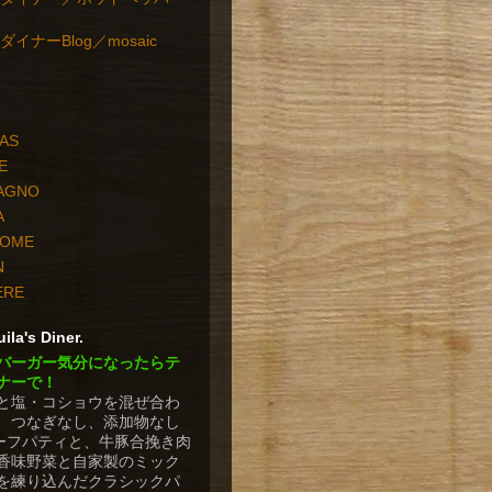
イナーBlog／mosaic
PAS
E
TAGNO
A
HOME
N
ERE
ila's Diner.
バーガー気分になったらテ
ナーで！
と塩・コショウを混ぜ合わ
、つなぎなし、添加物なし
ビーフパティと、牛豚合挽き肉
香味野菜と自家製のミック
を練り込んだクラシックパ