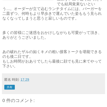
でも結局覚束ないとい
う…。オーダーが立て込むランチタイムには、バーガーを
二皿ずつ、何時もより早歩きで運んでいた姿ももう見られ
なくなってしまうと思うと寂しいものです。
多くの皆様にご迷惑をおかけしながらも可愛がって頂き、
ありがとうございました。
あの破れたザルの如くキメの粗い接客トークを堪能できる
のも後二日です。
もしお時間がおありでしたら最後に顔でも見に来てやって
下さい。
匿名
時刻:
17:29
共有
0 件のコメント: