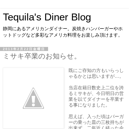
Tequila's Diner Blog
静岡にあるアメリカンダイナー。炭焼きハンバーガーやホ
ットドッグなど多彩なアメリカ料理をお楽しみ頂けます。
2013年2月22日金曜日
ミサキ卒業のお知らせ。
既にご存知の方もいらっし
ゃるかとは思いますが…。
当店在籍日数史上二位を誇
るミサキが、今日明日の営
業を以てダイナーを卒業す
る事になりました。
思えば、入った頃はバーガ
ーの乗った皿の三枚持ちが
出来ず、二年近く経った今