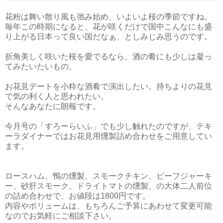
花粉は舞い散り風も弛み始め、いよいよ桜の季節ですね。
毎年この時期になると、花が咲くだけで国中こんなにも盛
り上がる日本って良い国だなぁ、としみじみ思うのです。
折角美しく咲いた桜を愛でるなら、酒の肴にも少しは凝っ
てみたいたいもの。
お花見デートを小粋な酒肴で演出したい。持ちよりの花見
で気の利く人と思われたい。
そんなあなたに朗報です。
今月号の「すろーらいふ」でも少し触れたのですが、テキ
ーラダイナーではお花見用燻製詰め合わせをご用意してい
ます。
ロースハム、鴨の燻製、スモークチキン、ビーフジャーキ
ー、砂肝スモーク、ドライトマトの燻製、の大体二人前位
の詰め合わせで、お値段は1800円です。
内容やボリュームは、もちろんご予算にあわせて変更可能
なのでお気軽にご相談下さい。