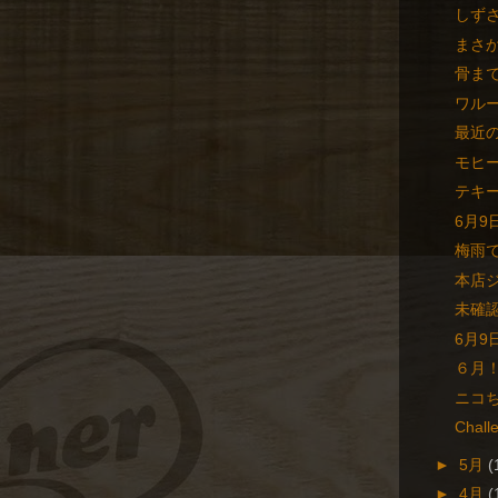
しず
まさ
骨ま
ワル
最近
モヒ
テキ
6月9
梅雨
本店
未確
6月9
６月
ニコ
Chall
►
5月
(
►
4月
(