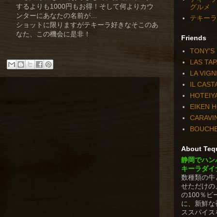
するよりも1000円もお得！そして何よりカウ
グルメ
ンターにあなたの名前が…
テキーラダ
ショットに限りますがテキーラ好きなそこのあ
なた、この機会に是非！
Friends
TONY'S
LAS TA
LA VIGN
IL CAS
HOTEIY
EIKEN 
CARAVI
BOUCH
About Tequ
静岡でハン
キーラダイ
数種類の牛
せただけの
の100％
に、新鮮な
ススパイス