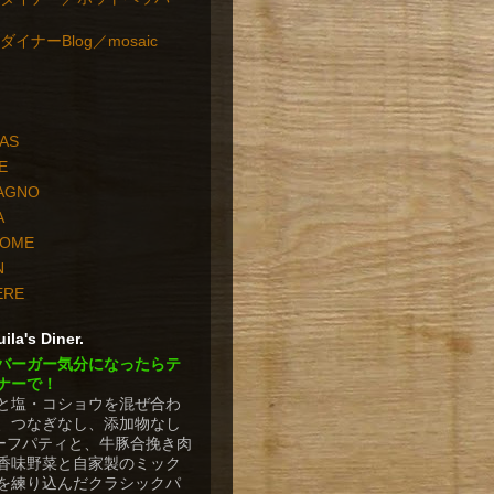
イナーBlog／mosaic
PAS
E
TAGNO
A
HOME
N
ERE
ila's Diner.
バーガー気分になったらテ
ナーで！
と塩・コショウを混ぜ合わ
、つなぎなし、添加物なし
ビーフパティと、牛豚合挽き肉
香味野菜と自家製のミック
を練り込んだクラシックパ