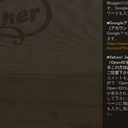
Blogge
す。Goog
ワードを入
■
Googl
（
アカウン
Google
ます。
https://ww
Account?hl
■
Yahoo!
（OpenI
※この方法
ご注意下さ
コメントを
択で「Ope
Open I
が表示されます
して下さい。Y
ページに飛
を入力し指
い。