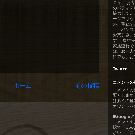
ティ。 お
のパティを
提供してい
ーグではな
の、重ねて
ィ、バンズ
お楽しみい
す。 肩肘
家族連れで
は、お一人
にでも、お
Twitter
コメントの
ホーム
前の投稿
コメントの
要とします
は多くの種類
カウントを
■Googl
コメントを
択で「Goo
さい。「コ