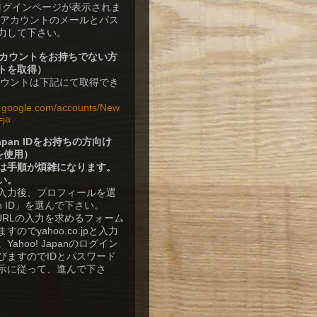
rのログインページが表示されま
leアカウントのメールとパス
力して下さい。
eアカウントをお持ちでない方
トを取得）
アカウントは下記にて取得でき
w.google.com/accounts/New
=ja
 Japan IDをお持ちの方向け
Dを使用）
は手順が煩雑になります。
い。
入力後、プロフィールを選
n ID」を選んで下さい。
DのURLの入力を求めるフォーム
のでyahoo.co.jpと入力
ahoo! Japanのログイン
びますのでIDとパスワード
示に従って、進んで下さ