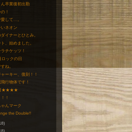
さん卒業後初出勤
かの！
で愛して…。
ーいネオン
のダイナーとひとみ。
ート、始めました。
ーラチケッツ！
日ロックの日
ですね。
ジャーキー、復刻！！
認飛行物体です！
日★★★★
！！！
ちゃんマーク
enge the Double!!
18)
18)