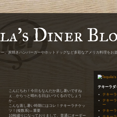
la's Diner Bl
ナー。炭焼きハンバーガーやホットドッグなど多彩なアメリカ料理をお
テキーラダ
こんにちわ！今日もなんだか蒸し暑いですね
テキーラ
ぇ…からっと晴れる日はいつくるのでしょう
テキーラ
か…
ー
こんな蒸し暑い時期にはコレ！テキーラチケッ
テキーラ
ツ！(複数系)←重要
10枚綴りになっておりまして、普通にオーダー
テキーラ