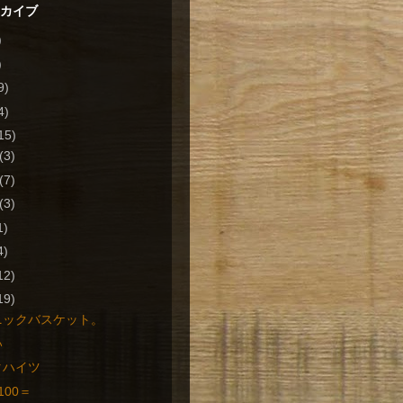
ーカイブ
)
)
9)
4)
15)
(3)
(7)
(3)
1)
4)
12)
19)
ニックバスケット。
い
タハイツ
100＝