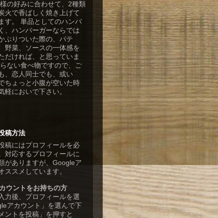
客様の好みに合わせて、2種類
炭火で香ばしく焼き上げて
ます。 単品としてのハンバ
く、ハンバーガーならでは
かぶりついた際の、パテ
、野菜、ソースの一体感を
ただければ、と思っていま
張らない食べ物ですので、ご
も、恋人同士でも、或い
でちょっと小腹が空いた時
気軽においで下さい。
投稿方法
投稿にはプロフィールを必
。対応するプロフィールに
がありますが、Googleア
オススメしています。
eアカウントをお持ちの方
入力後、プロフィールを選
gleアカウント」を選んで下
メントを投稿」を押すと